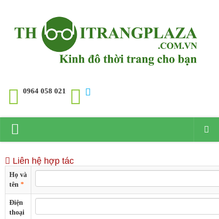
0964 058 021
Trang chủ
Liên hệ hợp tác
Giới thiệu
Họ và
tên
*
Đồng hồ
Điện
Đồng hồ Rolex
thoại