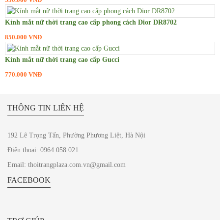
Kính mắt BMW
Kính mắt nữ thời trang cao cấp phong cách Dior DR8702
Kính mắt Miu Miu
850.000 VNĐ
Kính mắt Chanel
Kính mắt nữ thời trang cao cấp Gucci
Kính mắt Mont Blanc
770.000 VNĐ
Kính mắt Hermes
Kính mắt Kenzo
THÔNG TIN LIÊN HỆ
Kính Cơn Ao
Kính mắt Night View
192 Lê Trọng Tấn, Phường Phương Liệt, Hà Nội
Kính mắt Louis Vuitton
Điện thoại: 0964 058 021
Kính mắt Mercedes Benz
Email: thoitrangplaza.com.vn@gmail.com
Kính mắt Gentle Monster
FACEBOOK
Kính mắt Emporio Armani
Kính mắt Audi