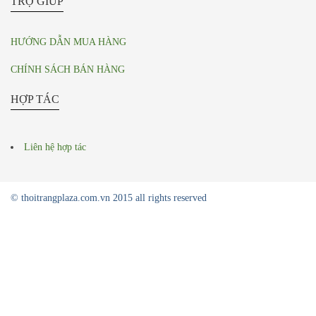
TRỢ GIÚP
Kính mắt Prada
Kính mắt Burberry
HƯỚNG DẪN MUA HÀNG
Mắt kính cao cấp cho người cận
CHÍNH SÁCH BÁN HÀNG
Dây lưng
HỢP TÁC
Dây lưng Louis Vuitton
Dây lưng Gucci
Liên hệ hợp tác
Dây lưng Montblanc
Dây lưng Hermes
Dây lưng Cartier
© thoitrangplaza.com.vn 2015 all rights reserved
Dây lưng Dunhill
Dây lưng Armani
Dây lưng khác
Túi xách nam
Túi xách nữ