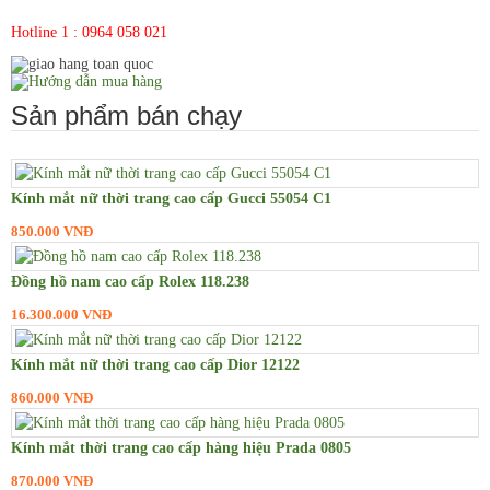
Đồng hồ Mido
Hotline 1 : 0964 058 021
Đồng hồ Rado
Đồng hồ Seiko
Sản phẩm bán chạy
Đồng hồ nữ
Đồng hồ Rolex nữ
Kính mắt nữ thời trang cao cấp Gucci 55054 C1
Đồng hồ nữ Chopard
850.000 VNĐ
Đồng hồ Longines nữ
Đồng hồ Richard Mille nữ
Đồng hồ nam cao cấp Rolex 118.238
Đồng hồ Michael Kors nữ
16.300.000 VNĐ
Đồng hồ Patek Philippe nữ
Kính mắt nữ thời trang cao cấp Dior 12122
Đồng hồ Burberry nữ
860.000 VNĐ
Đồng hồ Emporio Armani nữ
Kính mắt thời trang cao cấp hàng hiệu Prada 0805
Đồng hồ Omega nữ
870.000 VNĐ