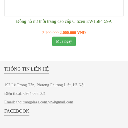
Đồng hồ Mido
Đồng hồ Rado
Đồng hồ nữ thời trang cao cấp Citizen EW1584-59A
Đồng hồ Seiko
2.700.000
2.000.000 VNĐ
Đồng hồ nữ
Mua ngay
Đồng hồ Rolex nữ
Đồng hồ nữ Chopard
Đồng hồ Longines nữ
THÔNG TIN LIÊN HỆ
Đồng hồ Richard Mille nữ
Đồng hồ Michael Kors nữ
192 Lê Trọng Tấn, Phường Phương Liệt, Hà Nội
Đồng hồ Patek Philippe nữ
Điện thoại: 0964 058 021
Đồng hồ Burberry nữ
Email: thoitrangplaza.com.vn@gmail.com
Đồng hồ Emporio Armani nữ
FACEBOOK
Đồng hồ Omega nữ