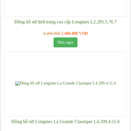
Đồng hồ Mido
Đồng hồ Rado
Đồng hồ nữ thời trang cao cấp Longines L2.285.5.76.7
Đồng hồ Seiko
4.200.000
2.400.000 VNĐ
Đồng hồ nữ
Mua ngay
Đồng hồ Rolex nữ
Đồng hồ nữ Chopard
Đồng hồ Longines nữ
Đồng hồ Richard Mille nữ
Đồng hồ Michael Kors nữ
Đồng hồ Patek Philippe nữ
Đồng hồ Burberry nữ
Đồng hồ Emporio Armani nữ
Đồng hồ nữ Longines La Grande Classique L4.209.4.11.6
Đồng hồ Omega nữ