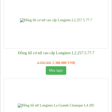
Kính mắt BMW
Kính mắt Miu Miu
Kính mắt Chanel
Kính mắt Mont Blanc
Kính mắt Hermes
Kính mắt Kenzo
Đồng hồ cơ nữ cao cấp Longines L2.257.5.77.7
Kính Cơn Ao
4.050.000
2.300.000 VNĐ
Kính mắt Night View
Mua ngay
Kính mắt Louis Vuitton
Kính mắt Mercedes Benz
Kính mắt Gentle Monster
Kính mắt Emporio Armani
Kính mắt Audi