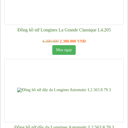
Kính mắt Prada
Kính mắt Burberry
Mắt kính cao cấp cho người cận
Đồng hồ nữ Longines La Grande Classique L4.205
Dây lưng
Dây lưng Louis Vuitton
4.200.000
2.300.000 VNĐ
Mua ngay
Dây lưng Gucci
Dây lưng Montblanc
Dây lưng Hermes
Dây lưng Cartier
Dây lưng Dunhill
Dây lưng Armani
Dây lưng khác
Túi xách nam
Đồng hồ nữ dây da Longines Automatic L2.563.8.79.3
Túi xách nữ