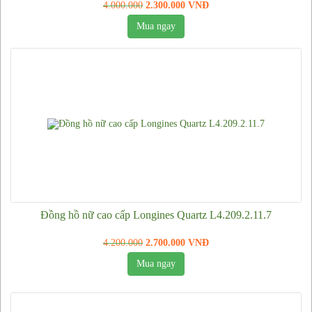
Đồng hồ Citizen Eco Drive nữ
4.000.000
2.300.000 VNĐ
Đồng hồ Tissot nữ
Mua ngay
Đồng hồ Casio nữ
Đồng hồ Franck Muller nữ
Đồng hồ Cartier nữ
Đồng hồ Piaget nữ
Kính mắt
Kính mắt Solex
Kính mắt Porsche
Kính mắt Dolce Gabbana
Đồng hồ nữ cao cấp Longines Quartz L4.209.2.11.7
Kính mắt Rayban
4.200.000
2.700.000 VNĐ
Kính mắt Cartier
Mua ngay
Kính mắt Dior
Kính mắt Gucci