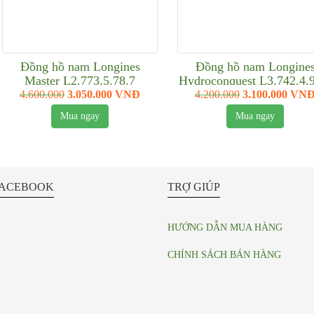
Đồng hồ nam Longines
Đồng hồ nam Longine
Master L2.773.5.78.7
Hydroconquest L3.742.4.
4.600.000
3.050.000 VNĐ
4.200.000
3.100.000 VN
Mua ngay
Mua ngay
ACEBOOK
TRỢ GIÚP
HƯỚNG DẪN MUA HÀNG
CHÍNH SÁCH BÁN HÀNG