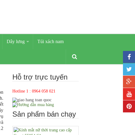
Dây lưng
Túi xách nam
Hỗ trợ trực tuyến
Hotline 1 : 0964 058 021
on
h.
ết
ây
Sản phẩm bán chạy
vụ
và
12