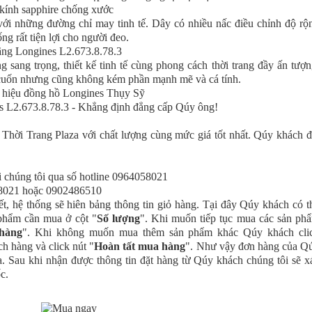
với những đường chỉ may tinh tế. Dây có nhiều nấc điều chỉnh độ rộ
ng rất tiện lợi cho người đeo.
 sang trọng, thiết kế tinh tế cùng phong cách thời trang đầy ấn tượn
i cuốn nhưng cũng không kém phần mạnh mẽ và cá tính.
 L2.673.8.78.3 - Khẳng định đẳng cấp Qúy ông!
 Thời Trang Plaza với chất lượng cùng mức giá tốt nhất. Qúy khách đ
i chúng tôi qua số hotline 0964058021
058021 hoặc 0902486510
iết, hệ thống sẽ hiên bảng thông tin giỏ hàng. Tại đây Qúy khách có t
 phẩm cần mua ở cột "
Số lượng
". Khi muốn tiếp tục mua các sản ph
 hàng
". Khi không muốn mua thêm sản phẩm khác Qúy khách cli
ch hàng và click nút "
Hoàn tất mua hàng
". Như vậy đơn hàng của Q
. Sau khi nhận được thông tin đặt hàng từ Qúy khách chúng tôi sẽ x
c.