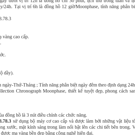
y dưới vị trí 12h là đồng hồ chỉ 30 phút, lịch thứ trong tuần và lị
ây/24h. Tại vị trí 6h là đồng hồ 12 giờ/Moonphase, tính năng phân bi
ạ vàng cao cấp.
.
ớc.
ộ dầy).
Lịch ngày-Thứ-Tháng ; Tính năng phân biệt ngày đêm theo định dạng 24h
llection Chronograph Moonphase, thiết kế tuyệt đẹp, phong cách sa
a đồng hồ là 3 nút điều chỉnh các chức năng.
.78.3
sử dụng bộ máy cơ cao cấp và được làm bởi những vật liệu tố
g xước, mặt kính sáng trong làm nổi bật lên các chi tiết bên trong. 
, được mạ vàng bền đẹp bằng công nghệ hiện đại.