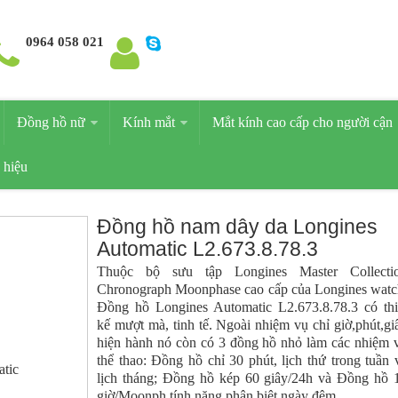
0964 058 021
Đồng hồ nữ
Kính mắt
Mắt kính cao cấp cho người cận
 hiệu
Đồng hồ nam dây da Longines
Automatic L2.673.8.78.3
Thuộc bộ sưu tập Longines Master Collecti
Chronograph Moonphase cao cấp của Longines watc
Đồng hồ Longines Automatic L2.673.8.78.3 có thi
kế mượt mà, tinh tế. Ngoài nhiệm vụ chỉ giờ,phút,gi
hiện hành nó còn có 3 đồng hồ nhỏ làm các nhiệm 
thể thao: Đồng hồ chỉ 30 phút, lịch thứ trong tuần 
lịch tháng; Đồng hồ kép 60 giây/24h và Đồng hồ 
giờ/Moonph tính năng phân biệt ngày đêm.