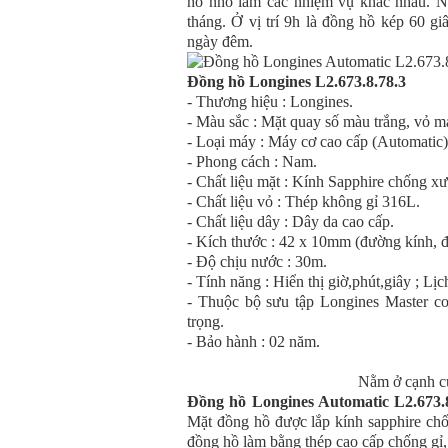
hồ nhỏ làm các nhiệm vụ khác nhau. Nga
tháng. Ở vị trí 9h là đồng hồ kép 60 gi
ngày đêm.
Đồng hồ Longines L2.673.8.78.3
- Thương hiệu : Longines.
- Màu sắc : Mặt quay số màu trắng, vỏ m
- Loại máy : Máy cơ cao cấp (Automatic)
- Phong cách : Nam.
- Chất liệu mặt : Kính Sapphire chống xư
- Chất liệu vỏ : Thép không gỉ 316L.
- Chất liệu dây : Dây da cao cấp.
- Kích thước : 42 x 10mm (đường kính, đ
- Độ chịu nước : 30m.
- Tính năng : Hiển thị giờ,phút,giây ; 
- Thuộc bộ sưu tập Longines Master co
trọng.
- Bảo hành : 02 năm.
Nằm ở cạnh củ
Đồng hồ Longines Automatic L2.673.8
Mặt đồng hồ được lắp kính sapphire chốn
đồng hồ làm bằng thép cao cấp chống gỉ