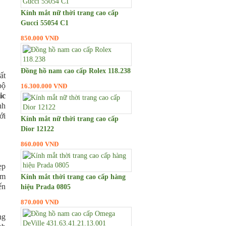
Kính mắt nữ thời trang cao cấp
Gucci 55054 C1
850.000 VNĐ
Đồng hồ nam cao cấp Rolex 118.238
ất
bộ
16.300.000 VNĐ
ic
nh
ới
Kính mắt nữ thời trang cao cấp
Dior 12122
860.000 VNĐ
ẹp
ệm
Kính mắt thời trang cao cấp hàng
ến
hiệu Prada 0805
870.000 VNĐ
ng