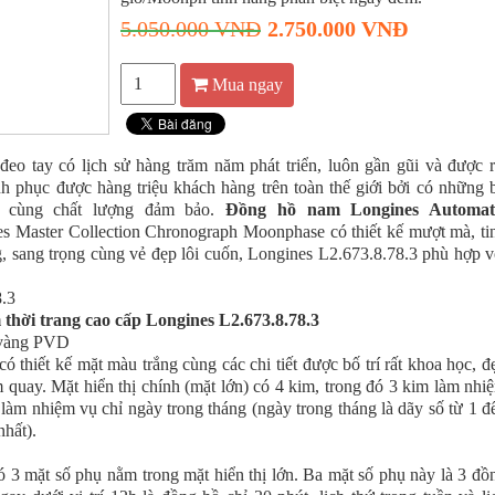
5.050.000 VNĐ
2.750.000 VNĐ
Mua ngay
đeo tay có lịch sử hàng trăm năm phát triển, luôn gần gũi và được r
nh phục được hàng triệu khách hàng trên toàn thế giới bởi có những 
ẹp cùng chất lượng đảm bảo.
Đồng hồ nam Longines Automat
es Master Collection Chronograph Moonphase có thiết kế mượt mà, ti
rung, sang trọng cùng vẻ đẹp lôi cuốn, Longines L2.673.8.78.3 phù hợp v
thời trang cao cấp Longines L2.673.8.78.3
có thiết kế mặt màu trắng cùng các chi tiết được bố trí rất khoa học, đ
 quay. Mặt hiển thị chính (mặt lớn) có 4 kim, trong đó 3 kim làm nhi
 làm nhiệm vụ chỉ ngày trong tháng (ngày trong tháng là dãy số từ 1 đ
hất).
ó 3 mặt số phụ nằm trong mặt hiển thị lớn. Ba mặt số phụ này là 3 đồ