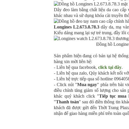
Dây đeo làm bằng chất liệu da cao cấp 
khác nhau và sử dụng khóa cài truyền thố
Longines L2.673.8.78.3
dây da, mạ vàng
Kiểu dáng mang lại sự trẻ trung, đầy lô
Đồng hồ Longines
Sản phẩm hiện đang có bán tại hệ thống
hàng xin mời liên hệ:
- Liên hệ qua facebook,
click tại đây
.
- Liên hệ qua zalo, Qúy khách kết nối vớ
- Liên hệ trực tiếp qua số hotline 0964
- Click nút "
Mua ngay
" phía trên bài v
điều chỉnh tăng giảm số lượng cho sản
khác quý khách click "
Tiếp tục mua
"
Thanh toán
" sau đó điền thông tin khá
khách đã được gửi đến Thời Trang Plaza
nhận để giao hàng miễn phí trên toàn quố