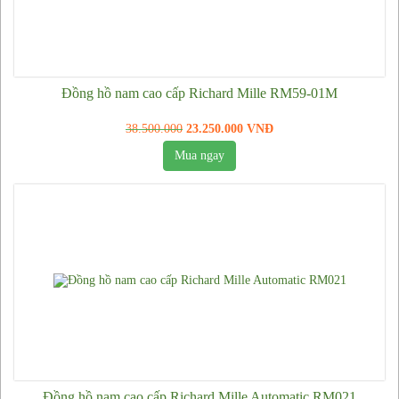
Kính mắt Prada
Kính mắt Burberry
Mắt kính cao cấp cho người cận
Đồng hồ nam cao cấp Richard Mille RM59-01M
Dây lưng
Dây lưng Louis Vuitton
38.500.000
23.250.000 VNĐ
Dây lưng Gucci
Mua ngay
Dây lưng Montblanc
Dây lưng Hermes
Dây lưng Cartier
Dây lưng Dunhill
Dây lưng Armani
Dây lưng khác
Túi xách nam
Túi xách nữ
Đồng hồ nam cao cấp Richard Mille Automatic RM021