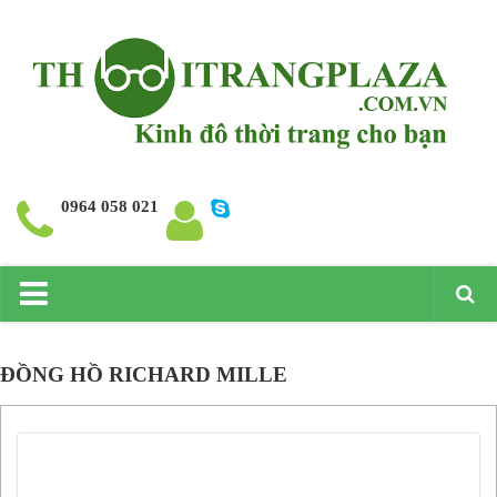
0964 058 021
Trang chủ
ĐỒNG HỒ RICHARD MILLE
Giới thiệu
Đồng hồ
Đồng hồ Rolex