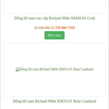
Đồng hồ Mido
Đồng hồ Rado
Đồng hồ nam cao cấp Richard Mille RM26-01 Gold
Đồng hồ Seiko
43.500.000
25.250.000 VNĐ
Đồng hồ nữ
Mua ngay
Đồng hồ Rolex nữ
Đồng hồ nữ Chopard
Đồng hồ Longines nữ
Đồng hồ Richard Mille nữ
Đồng hồ Michael Kors nữ
Đồng hồ Patek Philippe nữ
Đồng hồ Burberry nữ
Đồng hồ Emporio Armani nữ
Đồng hồ nam Richard Mille RM35-01 Rafa Caseback
Đồng hồ Omega nữ