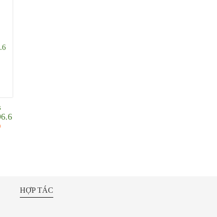
s
96.6
Đ
HỢP TÁC