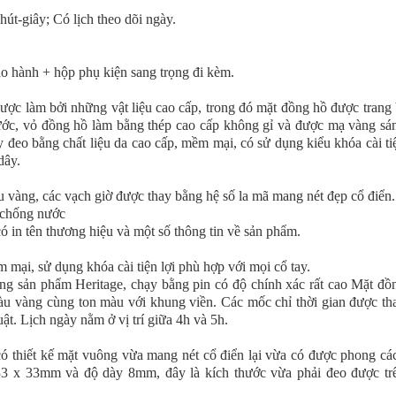
hút-giây; Có lịch theo dõi ngày.
ảo hành + hộp phụ kiện sang trọng đi kèm.
ược làm bởi những vật liệu cao cấp, trong đó mặt đồng hồ được trang 
ước, vỏ đồng hồ làm bằng thép cao cấp không gỉ và được mạ vàng sá
đeo bằng chất liệu da cao cấp, mềm mại, có sử dụng kiểu khóa cài ti
dây.
 vàng, các vạch giờ được thay bằng hệ số la mã mang nét đẹp cổ điển.
ó in tên thương hiệu và một số thông tin về sản phẩm.
mại, sử dụng khóa cài tiện lợi phù hợp với mọi cổ tay.
ng sản phẩm Heritage, chạy bằng pin có độ chính xác rất cao Mặt đồ
àu vàng cùng ton màu với khung viền. Các mốc chỉ thời gian được th
ật. Lịch ngày nằm ở vị trí giữa 4h và 5h.
ó thiết kế mặt vuông vừa mang nét cổ điển lại vừa có được phong cá
33 x 33mm và độ dày 8mm, đây là kích thước vừa phải đeo được tr