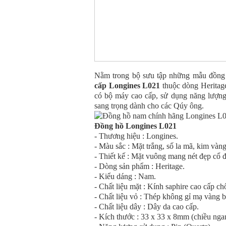
Nằm trong bộ sưu tập những mẫu đồng 
cấp Longines L021
thuộc dòng Heritage
có bộ máy cao cấp, sử dụng năng lượng 
sang trọng dành cho các Qúy ông.
Đồng hồ Longines
L021
- Thương hiệu : Longines.
- Màu sắc : Mặt trắng, số la mã, kim vàng
- Thiết kế : Mặt vuông mang nét đẹp cổ đ
- Dòng sản phẩm : Heritage.
- Kiểu dáng : Nam.
- Chất liệu mặt : Kính saphire cao cấp ch
- Chất liệu vỏ : Thép không gỉ mạ vàng
- Chất liệu dây : Dây da cao cấp.
- Kích thước : 33 x 33 x 8mm (chiều nga