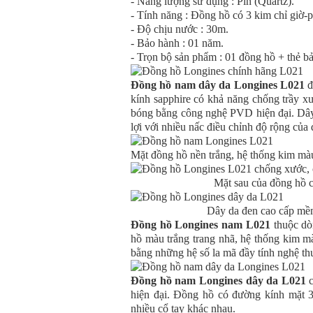
- Năng lượng sử dụng : Pin (Quartz).
- Tính năng : Đồng hồ có 3 kim chỉ giờ-p
- Độ chịu nước : 30m.
- Bảo hành : 01 năm.
- Trọn bộ sản phẩm : 01 đồng hồ + thẻ b
Đồng hồ nam dây da Longines L021
đ
kính sapphire có khả năng chống trầy x
bóng bằng công nghệ PVD hiện đại. Dây 
lợi với nhiều nấc điều chỉnh độ rộng của 
Mặt đồng hồ nền trắng, hệ thống kim màu
Mặt sau của đồng hồ c
Dây da đen cao cấp mềm 
Đồng hồ Longines nam L021
thuộc dò
hồ màu trắng trang nhã, hệ thống kim m
bằng những hệ số la mã đầy tính nghệ thu
Đồng hồ nam Longines dây da L021
c
hiện đại. Đồng hồ có đường kính mặt 
nhiều cổ tay khác nhau.