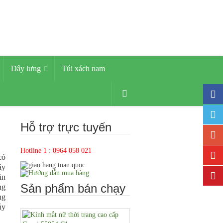
Dây lưng
Túi xách nam
Hỗ trợ trực tuyến
Hotline 1 : 0964 058 021
có
ây
in
Sản phẩm bán chạy
ng
ng
úy