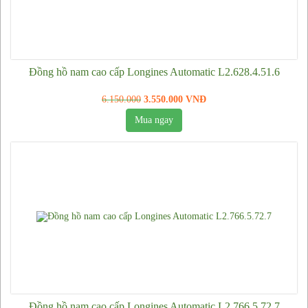
Kính mắt Prada
Kính mắt Burberry
Mắt kính cao cấp cho người cận
Đồng hồ nam cao cấp Longines Automatic L2.628.4.51.6
Dây lưng
Dây lưng Louis Vuitton
6.150.000
3.550.000 VNĐ
Dây lưng Gucci
Mua ngay
Dây lưng Montblanc
Dây lưng Hermes
Dây lưng Cartier
Dây lưng Dunhill
Dây lưng Armani
Dây lưng khác
Túi xách nam
Túi xách nữ
Đồng hồ nam cao cấp Longines Automatic L2.766.5.72.7