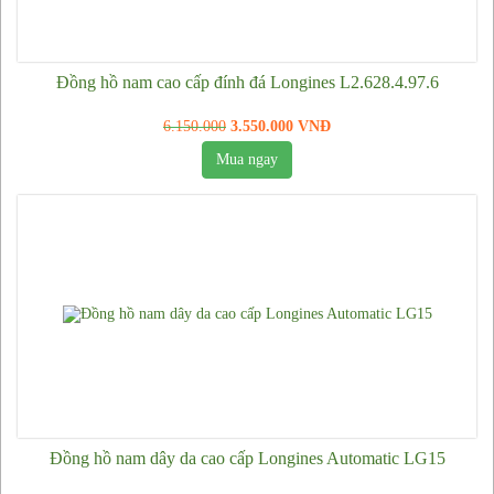
Đồng hồ Mido
Đồng hồ Rado
Đồng hồ nam cao cấp đính đá Longines L2.628.4.97.6
Đồng hồ Seiko
6.150.000
3.550.000 VNĐ
Đồng hồ nữ
Mua ngay
Đồng hồ Rolex nữ
Đồng hồ nữ Chopard
Đồng hồ Longines nữ
Đồng hồ Richard Mille nữ
Đồng hồ Michael Kors nữ
Đồng hồ Patek Philippe nữ
Đồng hồ Burberry nữ
Đồng hồ Emporio Armani nữ
Đồng hồ nam dây da cao cấp Longines Automatic LG15
Đồng hồ Omega nữ